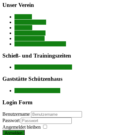
Unser Verein
Über uns
Ansprechpartner
Adressen
Mitgliedbeiträge
Unsere Satzung
Aufnahmeantrag (DSGVo)
Schieß- und Trainingszeiten
Trainingszeiten nach Disziplin
Gaststätte Schützenhaus
Gaststätte Schützenhaus
Login Form
Benutzername
Passwort
Angemeldet bleiben
Anmelden