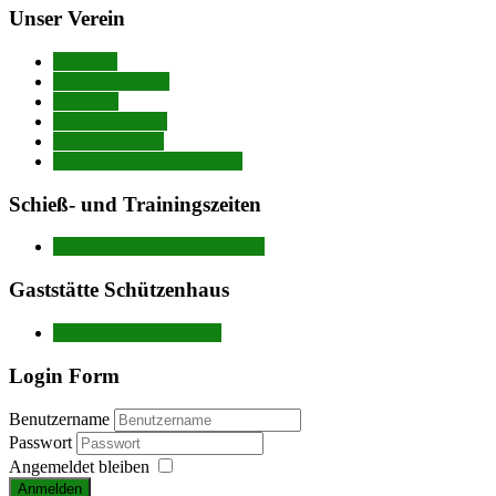
Unser Verein
Über uns
Ansprechpartner
Adressen
Mitgliedbeiträge
Unsere Satzung
Aufnahmeantrag (DSGVo)
Schieß- und Trainingszeiten
Trainingszeiten nach Disziplin
Gaststätte Schützenhaus
Gaststätte Schützenhaus
Login Form
Benutzername
Passwort
Angemeldet bleiben
Anmelden