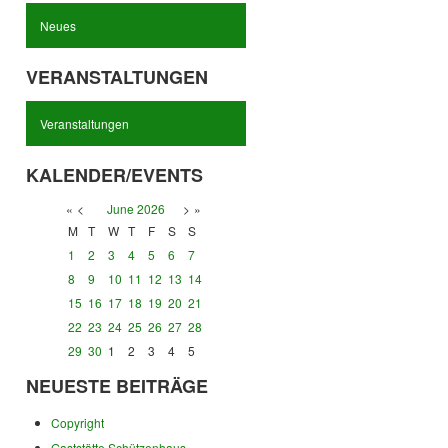
Neues
VERANSTALTUNGEN
Veranstaltungen
KALENDER/EVENTS
«
<
June
2026
>
»
M
T
W
T
F
S
S
1
2
3
4
5
6
7
8
9
10
11
12
13
14
15
16
17
18
19
20
21
22
23
24
25
26
27
28
29
30
1
2
3
4
5
NEUESTE BEITRÄGE
Copyright
Gaststätte Schützenhaus