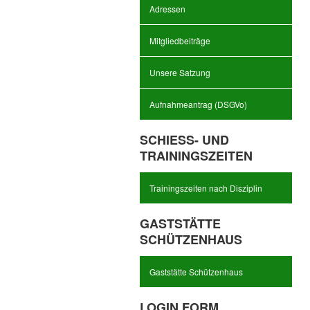
Adressen
Mitgliedbeiträge
Unsere Satzung
Aufnahmeantrag (DSGVo)
SCHIESS- UND T
RAININGSZEITEN
Trainingszeiten nach Disziplin
GASTSTÄTTE
SCHÜTZENHAUS
Gaststätte Schützenhaus
LOGIN FORM