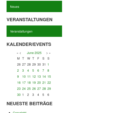
Neues
VERANSTALTUNGEN
Veranstaltungen
KALENDER/EVENTS
«
<
June
2025
>
»
M
T
W
T
F
S
S
26
27
28
29
30
31
1
2
3
4
5
6
7
8
9
10
11
12
13
14
15
16
17
18
19
20
21
22
23
24
25
26
27
28
29
30
1
2
3
4
5
6
NEUESTE BEITRÄGE
Copyright