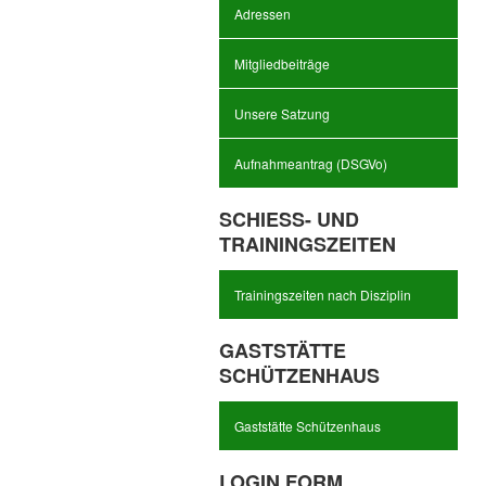
Adressen
Mitgliedbeiträge
Unsere Satzung
Aufnahmeantrag (DSGVo)
SCHIESS- UND T
RAININGSZEITEN
Trainingszeiten nach Disziplin
GASTSTÄTTE
SCHÜTZENHAUS
Gaststätte Schützenhaus
LOGIN FORM